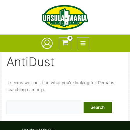
Skip
to
content
AntiDust
It seems we can’t find what you’re looking for. Perhaps
searching can help.
Search
for: