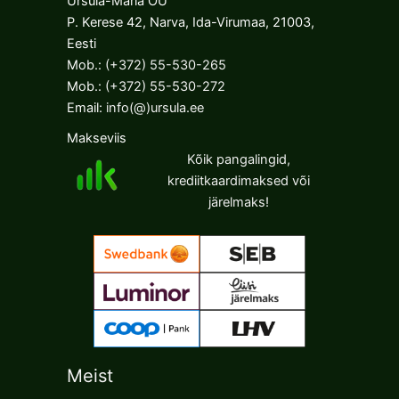
Ursula-Maria OÜ
P. Kerese 42, Narva, Ida-Virumaa, 21003,
Eesti
Mob.:
(+372) 55-530-265
Mob.:
(+372) 55-530-272
Email:
info(@)ursula.ee
Makseviis
Kõik pangalingid,
krediitkaardimaksed või
järelmaks!
Meist