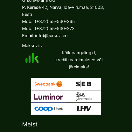
Ursula-Maria OÜ
P. Kerese 42, Narva, Ida-Virumaa, 21003,
Eesti
Mob.:
(+372) 55-530-265
Mob.:
(+372) 55-530-272
Email:
info(@)ursula.ee
Makseviis
Kõik pangalingid,
krediitkaardimaksed või
järelmaks!
Meist