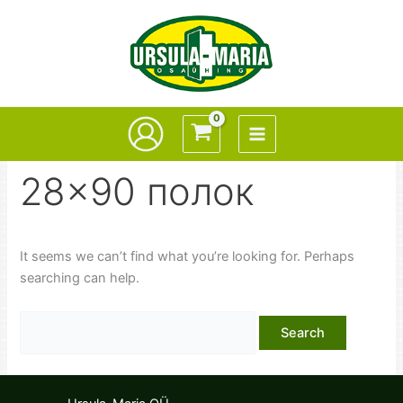
Skip
to
content
28x90 полок
It seems we can’t find what you’re looking for. Perhaps
searching can help.
Search
for: