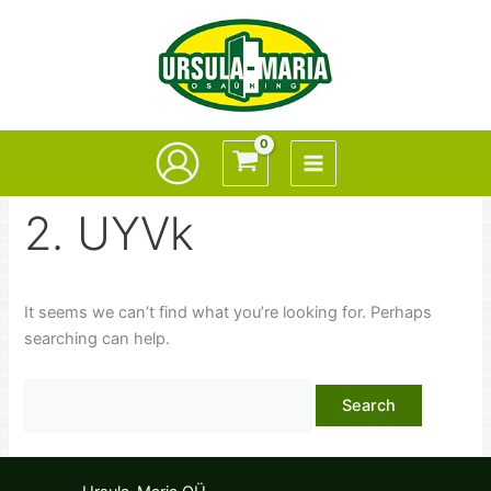
Skip
to
content
2. UYVk
It seems we can’t find what you’re looking for. Perhaps
searching can help.
Search
for: