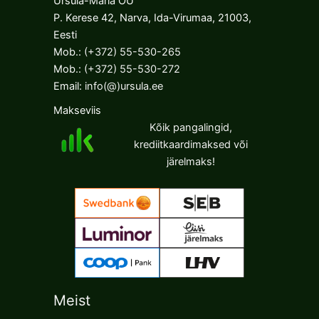
Ursula-Maria OÜ
P. Kerese 42, Narva, Ida-Virumaa, 21003,
Eesti
Mob.:
(+372) 55-530-265
Mob.:
(+372) 55-530-272
Email:
info(@)ursula.ee
Makseviis
Kõik pangalingid,
krediitkaardimaksed või
järelmaks!
Meist